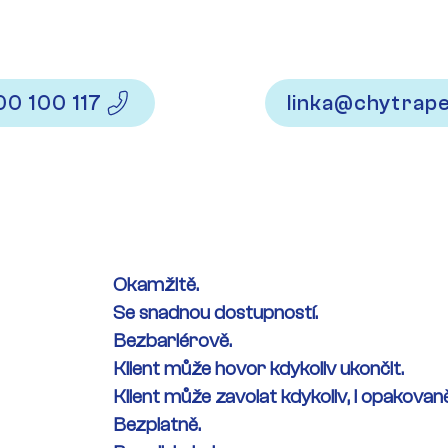
kodobá pomoc, nabízíme až tři odpovědi v rámci jedn
bější písemnou podporu, pomůžeme s vyhledáním v
00 100 117
linka@chytrap
Okamžitě.
Se snadnou dostupností.
Bezbariérově.
Klient může hovor kdykoliv ukončit.
Klient může zavolat kdykoliv, i opakovaně
Bezplatně.