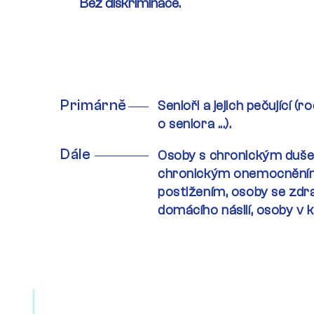
Bez diskriminace.
Primárně
Senioři a jejich pečující (r
o seniora ...).
Dále
Osoby s chronickým duš
chronickým onemocnění
postižením, osoby se zd
domácího násilí, osoby v kr