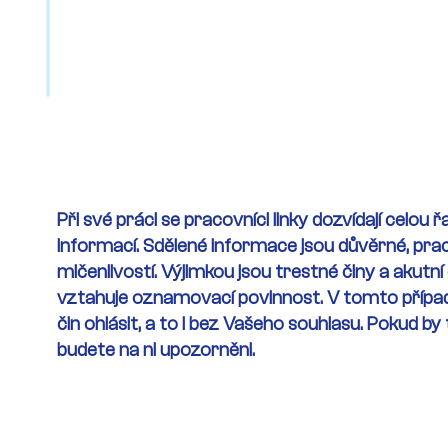
Posláním služby je zabezpečovat prostředni
í
okamžitou pomoc lidem nacházejícím se v obt
nejsou schopni zvládnout svépomocí.
Při své práci se pracovníci linky dozvídají celou 
informací. Sdělené informace jsou důvěrné, prac
mlčenlivostí. Výjimkou jsou trestné činy a akutní
vztahuje oznamovací povinnost. V tomto přípa
čin ohlásit, a to i bez Vašeho souhlasu. Pokud b
budete na ni upozorněni.