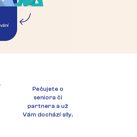
o
Pečujete o
e
seniora či
partnera a už
Vám dochází síly.