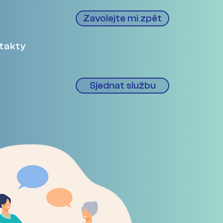
Zavolejte mi zpět
takty
Sjednat službu