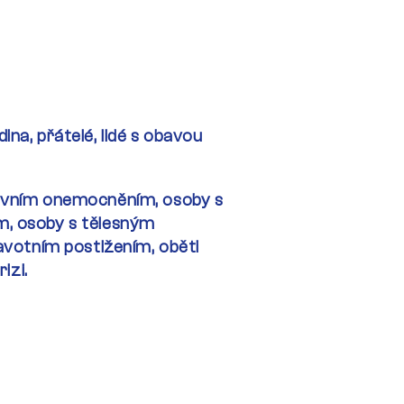
odina, přátelé, lidé s obavou
evním onemocněním, osoby s
m,
osoby s tělesným
ravotním
postižením, oběti
izi.