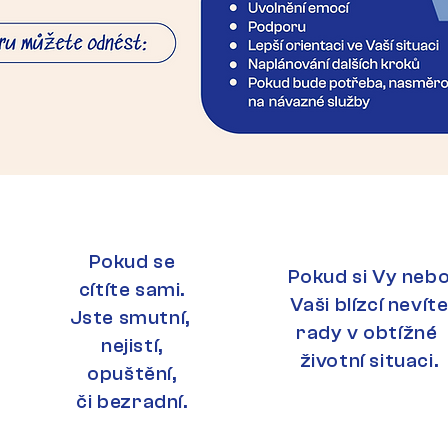
Pokud se
Pokud si Vy neb
cítíte sami.
Vaši blízcí nevít
Jste smutní,
rady v obtížné
nejistí,
životní situaci.
opuštění,
či bezradní.