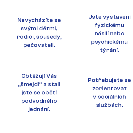
Jste vystaveni
Nevycházíte se
fyzickému
svými dětmi,
násilí nebo
rodiči, sousedy,
psychickému
pečovateli.
týrání.
Obtěžují Vás
Potřebujete se
„šmejdi“ a stali
zorientovat
jste se obětí
v sociálních
podvodného
službách.
jednání.