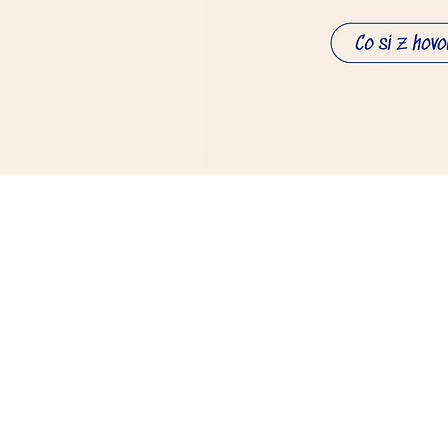
Kdy se na
nás obrátit: