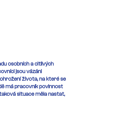
ctvím telefonního rozhovoru
ížné životní situaci, kterou
řadu osobních a citlivých
ovníci jsou vázáni
 ohrožení života, na které se
dě má pracovník povinnost
y taková situace měla nastat,