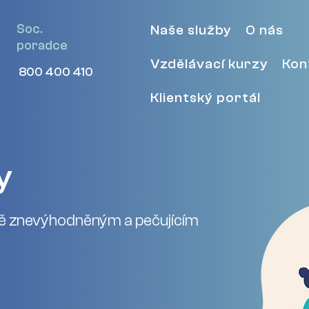
Soc.
Naše služby
O nás
poradce
Vzdělávací kurzy
Kon
800 400 410
Klientský portál
y
ě znevýhodněným a pečujícím