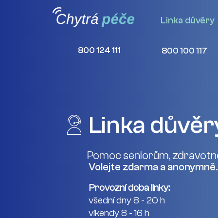
Linka důvěry
800 124 111
800 100 117
Linka důvěr
Pomoc seniorům, zdravotn
Volejte zdarma a anonymně.
Provozní doba linky:
všední dny 8 - 20 h
víkendy 8 - 16 h